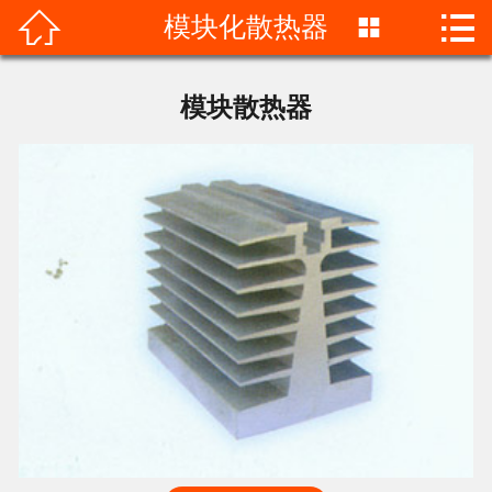


模块化散热器

首页

公司简介
模块散热器
产品中心
新闻资讯
散热器参数
荣誉资质
车间一角
联系我们